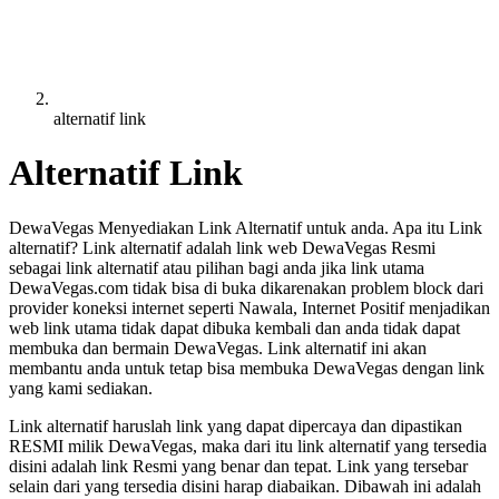
alternatif link
Alternatif Link
DewaVegas Menyediakan Link Alternatif untuk anda. Apa itu Link
alternatif? Link alternatif adalah link web DewaVegas Resmi
sebagai link alternatif atau pilihan bagi anda jika link utama
DewaVegas.com tidak bisa di buka dikarenakan problem block dari
provider koneksi internet seperti Nawala, Internet Positif menjadikan
web link utama tidak dapat dibuka kembali dan anda tidak dapat
membuka dan bermain DewaVegas. Link alternatif ini akan
membantu anda untuk tetap bisa membuka DewaVegas dengan link
yang kami sediakan.
Link alternatif haruslah link yang dapat dipercaya dan dipastikan
RESMI milik DewaVegas, maka dari itu link alternatif yang tersedia
disini adalah link Resmi yang benar dan tepat. Link yang tersebar
selain dari yang tersedia disini harap diabaikan. Dibawah ini adalah