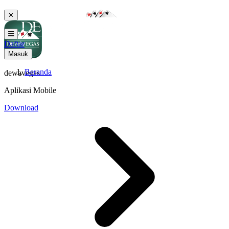
✕
Daftar
Masuk
Beranda
dewavegas
Aplikasi Mobile
Download