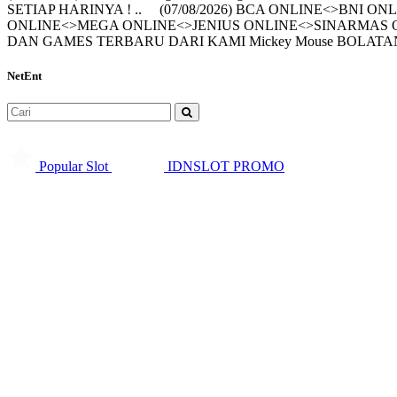
SETIAP HARINYA ! ..
(07/08/2026)
BCA ONLINE<>BNI ON
ONLINE<>MEGA ONLINE<>JENIUS ONLINE<>SINARMAS 
DAN GAMES TERBARU DARI KAMI Mickey Mouse BOLATA
NetEnt
Popular Slot
IDNSLOT
PROMO