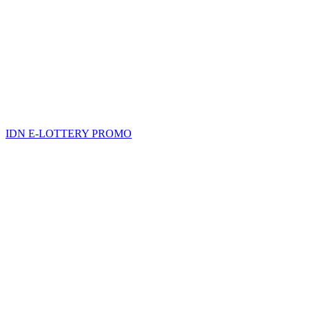
IDN E-LOTTERY
PROMO