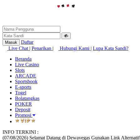
Daftar
Masuk
Live Chat
|
Penarikan
|
Hubungi Kami
|
Lupa Kata Sandi?
Beranda
Live Casino
Slots
ARCADE
Sportsbook
E-sports
Togel
Bolatangkas
POKER
Deposit
Promosi
INFO TERKINI :
(07/08/2026)
Selamat Datang di Dewavegas Gunakan Link Alternatif 