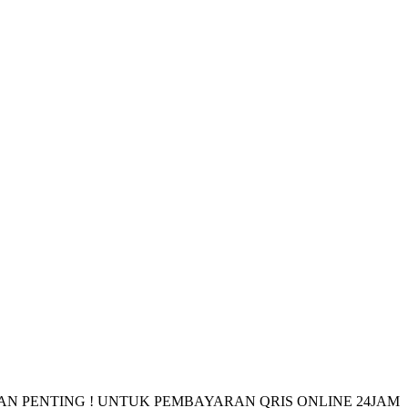
N PENTING ! UNTUK PEMBAYARAN QRIS ONLINE 24JAM