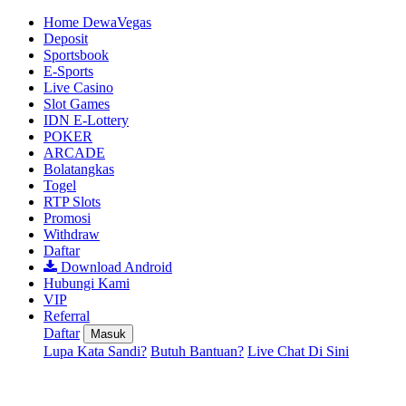
Home DewaVegas
Deposit
Sportsbook
E-Sports
Live Casino
Slot Games
IDN E-Lottery
POKER
ARCADE
Bolatangkas
Togel
RTP Slots
Promosi
Withdraw
Daftar
Download Android
Hubungi Kami
VIP
Referral
Daftar
Masuk
Lupa Kata Sandi?
Butuh Bantuan?
Live Chat Di Sini